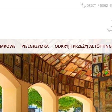
08671 / 5062-1
Wy
ZYMKOWE
PIELGRZYMKA
ODKRYJ I PRZEŻYJ ALTÖTTING