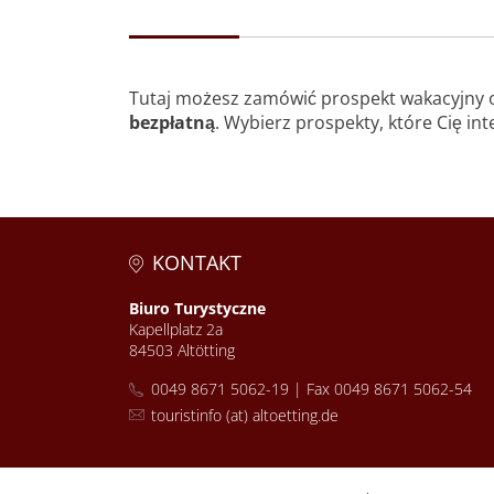
Tutaj możesz zamówić prospekt wakacyjny o 
bezpłatną
. Wybierz prospekty, które Cię int
KONTAKT
Biuro Turystyczne
Kapellplatz 2a
84503 Altötting
0049 8671 5062-19 | Fax 0049 8671 5062-54
touristinfo (at) altoetting.de