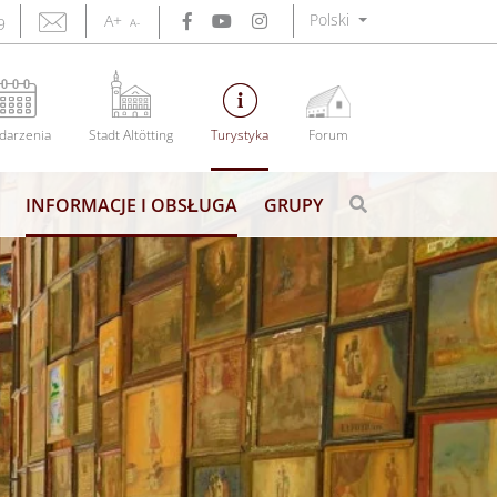
Polski
A+
9
A-
darzenia
Stadt Altötting
Turystyka
Forum
INFORMACJE I OBSŁUGA
GRUPY