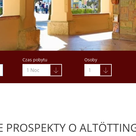
Czas pobytu
Osoby
1 Noc
1
 PROSPEKTY O ALTÖTTIN