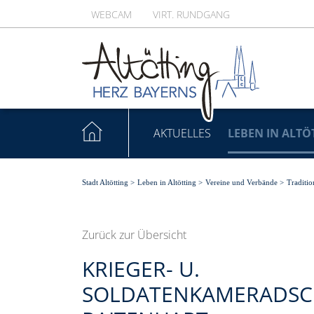
WEBCAM
VIRT. RUNDGANG
AKTUELLES
LEBEN IN ALTÖ
Stadt Altötting
>
Leben in Altötting
>
Vereine und Verbände
>
Traditio
Zurück zur Übersicht
KRIEGER- U.
SOLDATENKAMERADSC