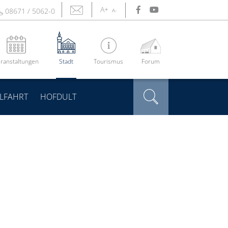
A+
08671 / 5062-0
A-
ranstaltungen
Stadt
Tourismus
Forum
LFAHRT
HOFDULT