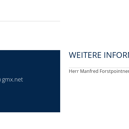
WEITERE INFO
Herr Manfred Forstpointne
) gmx.net