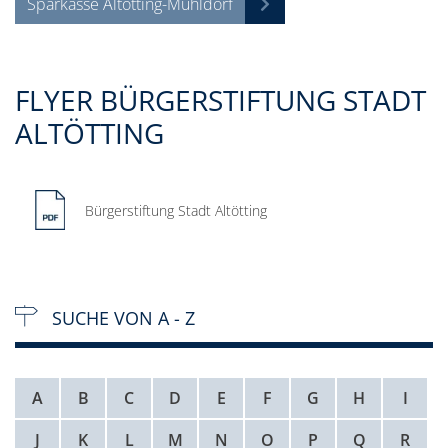
Sparkasse Altötting-Mühldorf
FLYER BÜRGERSTIFTUNG STADT
ALTÖTTING
Bürgerstiftung Stadt Altötting
SUCHE VON A - Z
A
B
C
D
E
F
G
H
I
J
K
L
M
N
O
P
Q
R