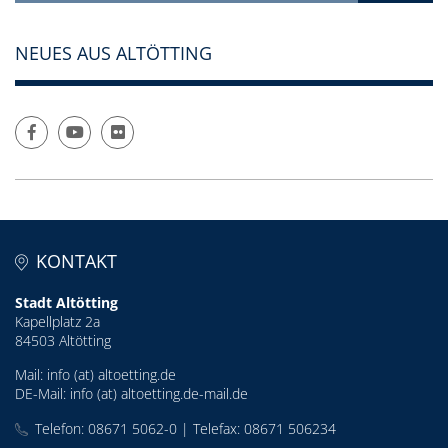
NEUES AUS ALTÖTTING
KONTAKT
Stadt Altötting
Kapellplatz 2a
84503 Altötting
Mail:
info (at) altoetting.de
DE-Mail:
info (at) altoetting.de-mail.de
Telefon: 08671 5062-0 | Telefax: 08671 506234