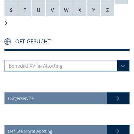
S
T
U
V
W
X
Y
Z
OFT GESUCHT
Benedikt XVI in Altötting
Bürgerservice
Defi Standorte Altötting