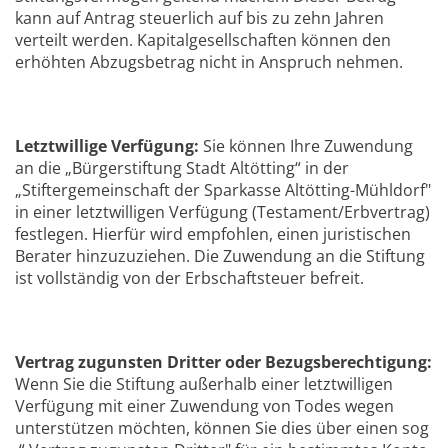
kann auf Antrag steuerlich auf bis zu zehn Jahren
verteilt werden. Kapitalgesellschaften können den
erhöhten Abzugsbetrag nicht in Anspruch nehmen.
Let
z
twil
l
ige Ve
r
fügung:
Sie können Ihre Zuwendung
an die „Bürgerstiftung Stadt Altötting“ in der
„Stiftergemeinschaft der Sparkasse Altötting-Mühldorf"
in einer letztwilligen Verfügung (Testament/Erbvertrag)
festlegen. Hierfür wird empfohlen, einen juristischen
Berater hinzuzuziehen. Die Zuwendung an die Stiftung
ist vollständig von der Erbschaftsteuer befreit.
Vertrag zuguns
t
en Dritt
e
r ode
r
Be
z
ugsberechtigung
:
Wenn Sie die Stiftung außerhalb einer letztwilligen
Verfügung mit einer Zuwendung von Todes wegen
unterstützen möchten, können Sie dies über einen sog