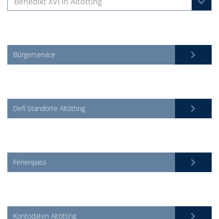
Benedikt XVI in Altötting
Bürgerservice
Defi Standorte Altötting
Ferienpass
Kontodaten Altötting