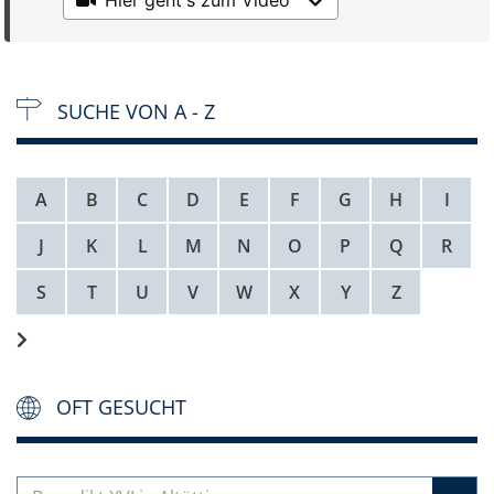
SUCHE VON A - Z
A
B
C
D
E
F
G
H
I
J
K
L
M
N
O
P
Q
R
S
T
U
V
W
X
Y
Z
OFT GESUCHT