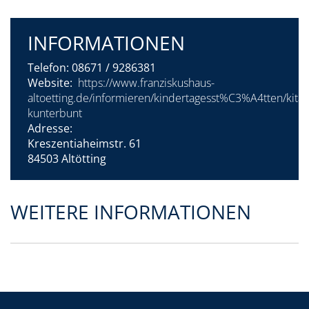
INFORMATIONEN
Telefon:
08671 / 9286381
Website:
https://www.franziskushaus-
altoetting.de/informieren/kindertagesst%C3%A4tten/kita-
kunterbunt
Adresse:
Kreszentiaheimstr. 61
84503 Altötting
WEITERE INFORMATIONEN