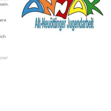
sein.
dere
ich
eise/