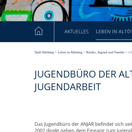
AKTUELLES
LEBEN IN ALTÖ
Stadt Altötting
>
Leben in Altötting
>
Kinder, Jugend und Familie
>
Al
JUGENDBÜRO DER AL
JUGENDARBEIT
Das Jugendbüro der ANJAR befindet sich sei
2002 direkt neben dem Eingang zum Jugend