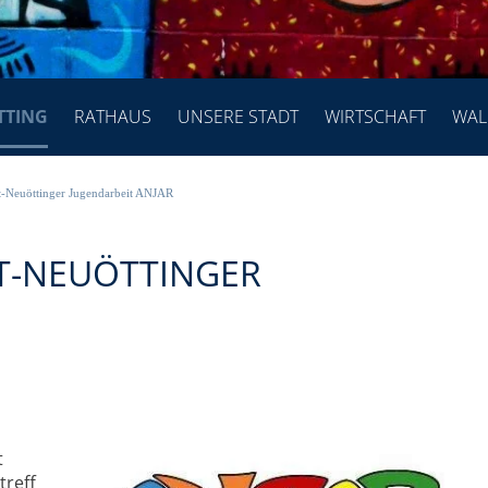
TTING
RATHAUS
UNSERE STADT
WIRTSCHAFT
WAL
t-Neuöttinger Jugendarbeit ANJAR
T-NEUÖTTINGER
t
treff