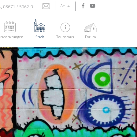
A+
08671 / 5062-0
A-
ranstaltungen
Stadt
Tourismus
Forum