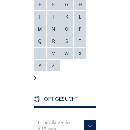
E
F
G
H
I
J
K
L
M
N
O
P
Q
R
S
T
U
V
W
X
Y
Z
OFT GESUCHT
Benedikt XVI in
Altötting