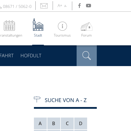
A+
08671 / 5062-0
A-
ranstaltungen
Stadt
Tourismus
Forum
FAHRT
HOFDULT
SUCHE VON A - Z
A
B
C
D