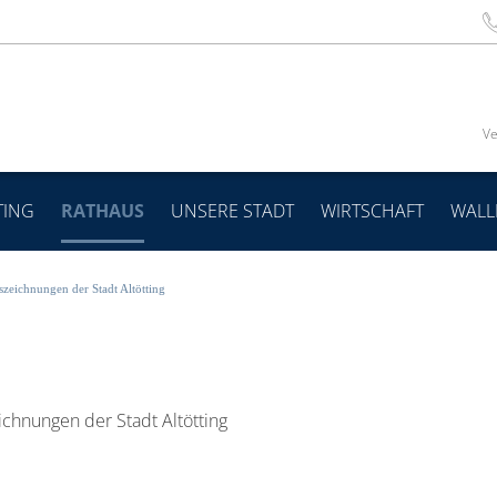
Ve
TING
RATHAUS
UNSERE STADT
WIRTSCHAFT
WALL
zeichnungen der Stadt Altötting
chnungen der Stadt Altötting