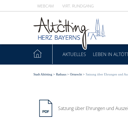
WEBCAM
VIRT. RUNDGANG
AKTUELLES
LEBEN IN ALTÖT
Stadt Altötting
>
Rathaus
>
Ortsrecht
>
Satzung über Ehrungen und Aus
Satzung über Ehrungen und Auszei