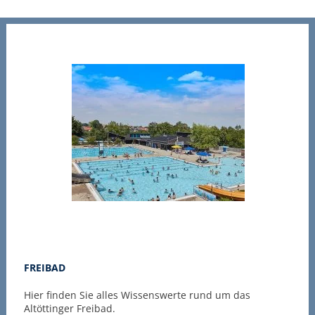
FREIBAD
F
ch
Hier finden Sie alles Wissenswerte rund um das
Wi
Altöttinger Freibad.
v