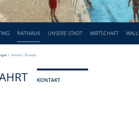
TING
RATHAUS
UNSERE STADT
WIRTSCHAFT
WALL
orgen
>
Anfahrt / Kontakt
FAHRT
KONTAKT