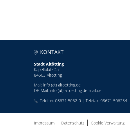
KONTAKT
Stadt Altötting
Kapellplatz 2a
84503 Altötting
Mail:
info (at) altoetting.de
DE-Mail:
info (at) altoetting.de-mail.de
Telefon: 08671 5062-0 | Telefax: 08671 506234
Impressum
Datenschutz
Cookie Verwaltung