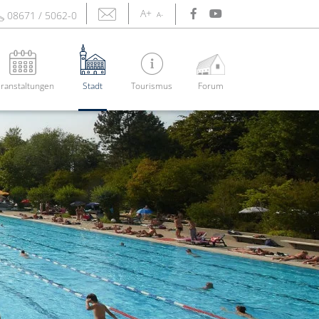
A+
08671 / 5062-0
A-
ranstaltungen
Stadt
Tourismus
Forum