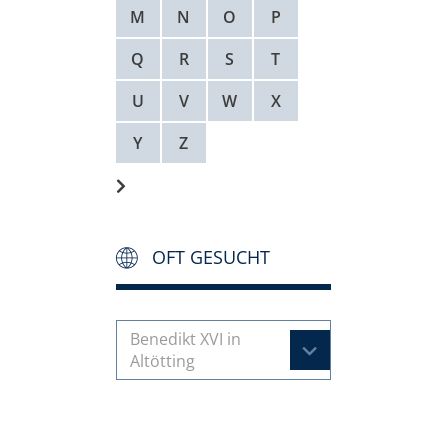
M
N
O
P
Q
R
S
T
U
V
W
X
Y
Z
OFT GESUCHT
Benedikt XVI in
Altötting