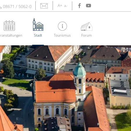
A+
08671 / 5062-0
A-
ranstaltungen
Stadt
Tourismus
Forum