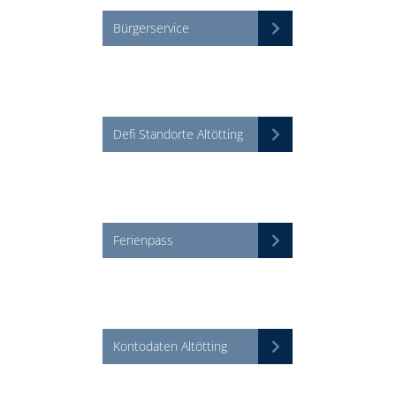
Bürgerservice
Defi Standorte Altötting
Ferienpass
Kontodaten Altötting