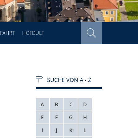
FAHRT
HOFDULT
SUCHE VON A - Z
A
B
C
D
E
F
G
H
I
J
K
L