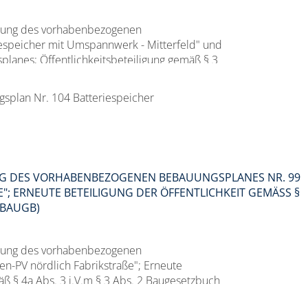
llung des vorhabenbezogenen
espeicher mit Umspannwerk - Mitterfeld" und
lanes; Öffentlichkeitsbeteiligung gemäß § 3
splan Nr. 104 Batteriespeicher
G DES VORHABENBEZOGENEN BEBAUUNGSPLANES NR. 99
; ERNEUTE BETEILIGUNG DER ÖFFENTLICHKEIT GEMÄSS § 4A
BAUGB)
llung des vorhabenbezogenen
en-PV nördlich Fabrikstraße"; Erneute
äß § 4a Abs. 3 i.V.m § 3 Abs. 2 Baugesetzbuch