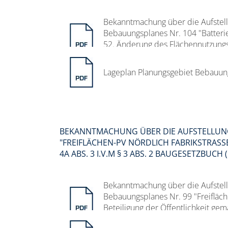
Bekanntmachung über die Aufste
Bebauungsplanes Nr. 104 "Batteri
52. Änderung des Flächennutzungsp
Abs. 2 BauGB
Lageplan Planungsgebiet Bebauung
BEKANNTMACHUNG ÜBER DIE AUFSTELLUN
"FREIFLÄCHEN-PV NÖRDLICH FABRIKSTRASSE"
ABS. 3 I.V.M § 3 ABS. 2 BAUGESETZBUCH (
Bekanntmachung über die Aufste
Bebauungsplanes Nr. 99 "Freifläch
Beteiligung der Öffentlichkeit gem
(BauGB)