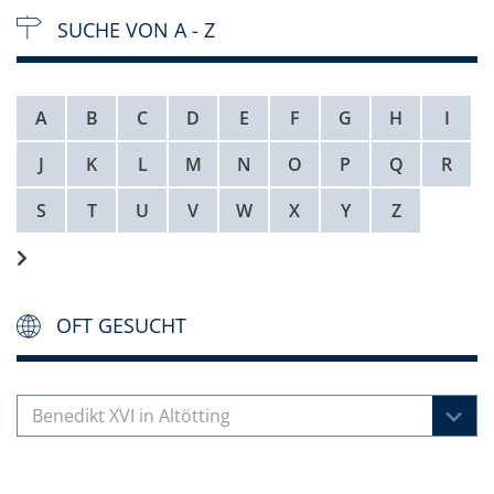
SUCHE VON A - Z
A
B
C
D
E
F
G
H
I
J
K
L
M
N
O
P
Q
R
S
T
U
V
W
X
Y
Z
OFT GESUCHT
Benedikt XVI in Altötting