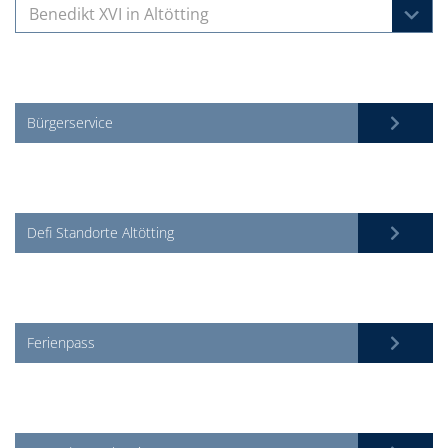
Benedikt XVI in Altötting
Bürgerservice
Defi Standorte Altötting
Ferienpass