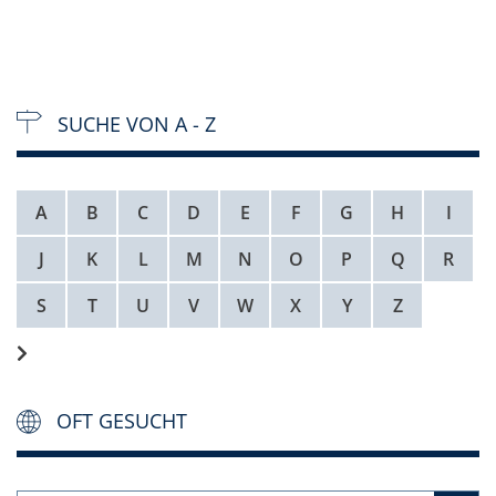
SUCHE VON A - Z
A
B
C
D
E
F
G
H
I
J
K
L
M
N
O
P
Q
R
S
T
U
V
W
X
Y
Z
OFT GESUCHT