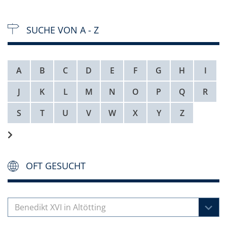
SUCHE VON A - Z
A
B
C
D
E
F
G
H
I
J
K
L
M
N
O
P
Q
R
S
T
U
V
W
X
Y
Z
OFT GESUCHT
Benedikt XVI in Altötting