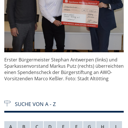
Erster Bürgermeister Stephan Antwerpen (links) und
Sparkassenvorstand Markus Putz (rechts) überreichten
einen Spendenscheck der Bürgerstiftung an AWO-
Vorsitzenden Marco Keßler. Foto: Stadt Altötting
SUCHE VON A - Z
A
B
C
D
E
F
G
H
I