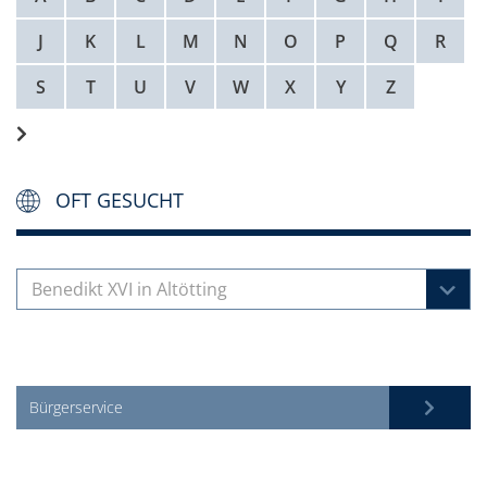
J
K
L
M
N
O
P
Q
R
S
T
U
V
W
X
Y
Z
OFT GESUCHT
Benedikt XVI in Altötting
Bürgerservice