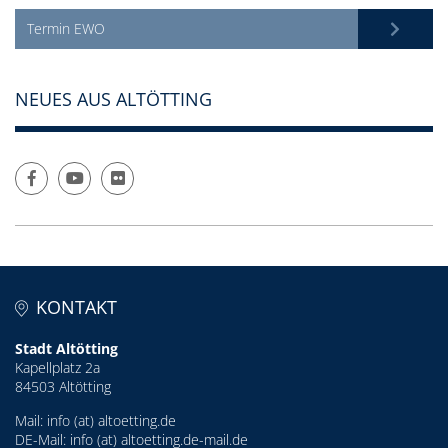
Termin EWO
NEUES AUS ALTÖTTING
KONTAKT
Stadt Altötting
Kapellplatz 2a
84503 Altötting
Mail:
info (at) altoetting.de
DE-Mail:
info (at) altoetting.de-mail.de