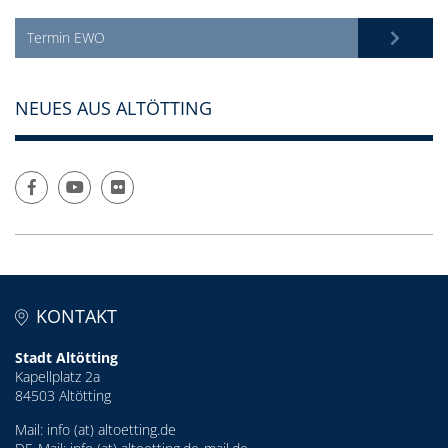
Termin EWO
NEUES AUS ALTÖTTING
KONTAKT
Stadt Altötting
Kapellplatz 2a
84503 Altötting
Mail:
info (at) altoetting.de