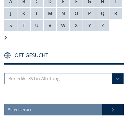
A
B
C
D
E
F
G
H
I
J
K
L
M
N
O
P
Q
R
S
T
U
V
W
X
Y
Z
OFT GESUCHT
Benedikt XVI in Altötting
Bürgerservice