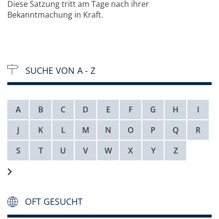
Diese Satzung tritt am Tage nach ihrer
Bekanntmachung in Kraft.
SUCHE VON A - Z
A
B
C
D
E
F
G
H
I
J
K
L
M
N
O
P
Q
R
S
T
U
V
W
X
Y
Z
OFT GESUCHT