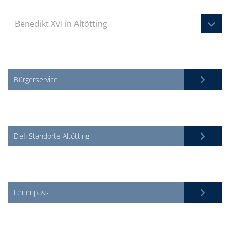
Benedikt XVI in Altötting
Bürgerservice
Defi Standorte Altötting
Ferienpass