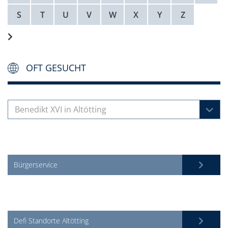
S
T
U
V
W
X
Y
Z
OFT GESUCHT
Benedikt XVI in Altötting
Bürgerservice
Defi Standorte Altötting