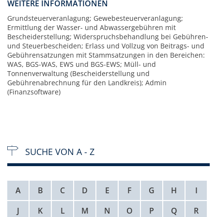
WEITERE INFORMATIONEN
Grundsteuerveranlagung; Gewebesteuerveranlagung;
Ermittlung der Wasser- und Abwassergebühren mit
Bescheiderstellung; Widerspruchsbehandlung bei Gebühren-
und Steuerbescheiden; Erlass und Vollzug von Beitrags- und
Gebührensatzungen mit Stammsatzungen in den Bereichen:
WAS, BGS-WAS, EWS und BGS-EWS; Müll- und
Tonnenverwaltung (Bescheiderstellung und
Gebührenabrechnung für den Landkreis); Admin
(Finanzsoftware)
SUCHE VON A - Z
A
B
C
D
E
F
G
H
I
J
K
L
M
N
O
P
Q
R