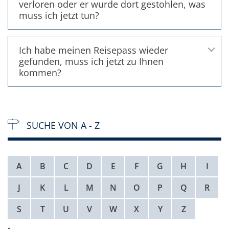
verloren oder er wurde dort gestohlen, was
muss ich jetzt tun?
Ich habe meinen Reisepass wieder
gefunden, muss ich jetzt zu Ihnen
kommen?
SUCHE VON A - Z
A
B
C
D
E
F
G
H
I
J
K
L
M
N
O
P
Q
R
S
T
U
V
W
X
Y
Z