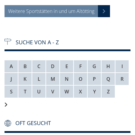
Weitere Sportstätten in und um Altötting
SUCHE VON A - Z
A
B
C
D
E
F
G
H
I
J
K
L
M
N
O
P
Q
R
S
T
U
V
W
X
Y
Z
OFT GESUCHT