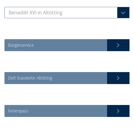
Benedikt XVI in Altötting
Bürgerservice
Defi Standorte Altötting
Ferienpass