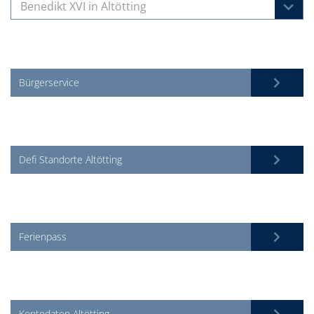
Benedikt XVI in Altötting
Bürgerservice
Defi Standorte Altötting
Ferienpass
Kontodaten Altötting