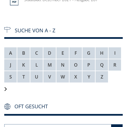
SUCHE VON A - Z
A
B
C
D
E
F
G
H
I
J
K
L
M
N
O
P
Q
R
S
T
U
V
W
X
Y
Z
OFT GESUCHT