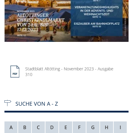
Stadtblatt Altötting - November 2023 - Ausgabe
310
SUCHE VON A - Z
A
B
C
D
E
F
G
H
I