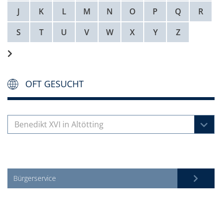
J
K
L
M
N
O
P
Q
R
S
T
U
V
W
X
Y
Z
OFT GESUCHT
Benedikt XVI in Altötting
Bürgerservice