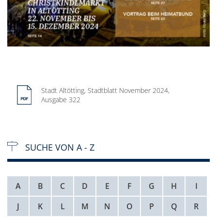
Stadt Altötting, Stadtblatt November 2024,
Ausgabe 322
SUCHE VON A - Z
A
B
C
D
E
F
G
H
I
J
K
L
M
N
O
P
Q
R