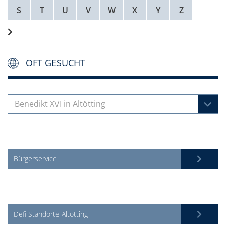
S
T
U
V
W
X
Y
Z
OFT GESUCHT
Benedikt XVI in Altötting
Bürgerservice
Defi Standorte Altötting