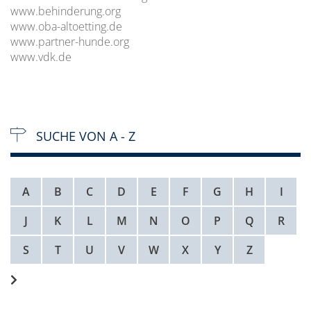
www.behinderung.org
www.oba-altoetting.de
www.partner-hunde.org
www.vdk.de
SUCHE VON A - Z
A
B
C
D
E
F
G
H
I
J
K
L
M
N
O
P
Q
R
S
T
U
V
W
X
Y
Z