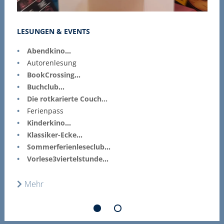
LESUNGEN & EVENTS
L
Abendkino
...
Autorenlesung
BookCrossing
...
Buchclub
...
Die rotkarierte Couch...
Ferienpass
Kinderkino
...
Klassiker-Ecke
...
Sommerferienleseclub
...
Vorlese3viertelstunde
...
Mehr