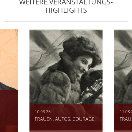
WEITERE VERANSTALTUNGS-
HIGHLIGHTS
10.08.26
11.08.
FRAUEN. AUTOS. COURAGE.
FRAU