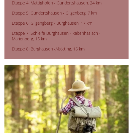
Etappe 4: Mattighofen - Gundertshausen, 24 km
Etappe 5: Gundertshausen - Gilgenberg, 7 km
Etappe 6: Gilgengberg - Burghausen, 17 km
Etappe 7: Schleife Burghausen - Raitenhaslach -
Marienberg, 15 km
Etappe 8: Burghausen -Altötting, 16 km