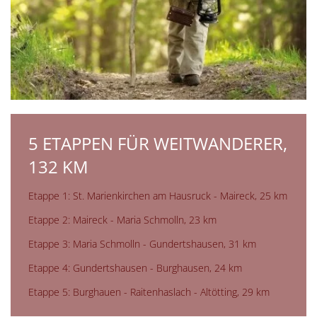
5 ETAPPEN FÜR WEITWANDERER,
132 KM
Etappe 1: St. Marienkirchen am Hausruck - Maireck, 25 km
Etappe 2: Maireck - Maria Schmolln, 23 km
Etappe 3: Maria Schmolln - Gundertshausen, 31 km
Etappe 4: Gundertshausen - Burghausen, 24 km
Etappe 5: Burghauen - Raitenhaslach - Altötting, 29 km