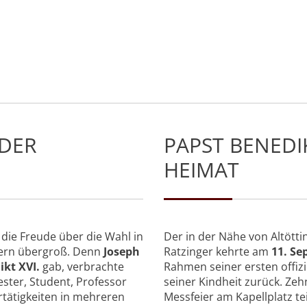
 DER
PAPST BENEDIK
HEIMAT
r die Freude über die Wahl in
Der in der Nähe von Altöt
yern übergroß. Denn
Joseph
Ratzinger kehrte am
11. Se
ikt XVI.
gab, verbrachte
Rahmen seiner ersten offizi
ester, Student, Professor
seiner Kindheit zurück. Z
rtätigkeiten in mehreren
Messfeier am Kapellplatz te