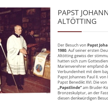
PAPST JOHANNE
ALTÖTTING
Der Besuch von
Papst
Joha
1980
. Auf seiner ersten De
Altötting gewiss der stim
hatten sich zum Gottesdien
Marienverehrer empfand der
Verbundenheit mit dem baye
Papst Johannes Paul II. von
Papst Benedikt XVI. Die von 
„Papstlinde“
am Bruder-Kon
Bronzeskulptur, an der Fas
diesen denkwürdigen Besuc