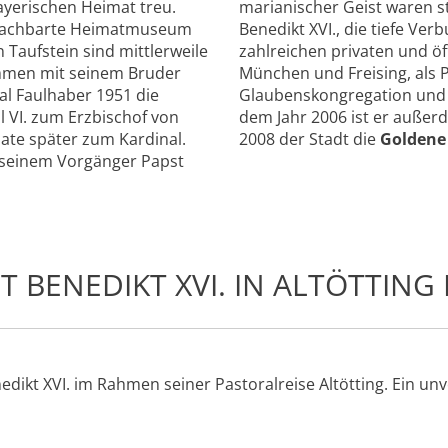
ayerischen Heimat treu.
marianischer Geist waren s
benachbarte Heimatmuseum
Benedikt XVI., die tiefe Verb
 Taufstein sind mittlerweile
zahlreichen privaten und öf
ammen mit seinem Bruder
München und Freising, als P
al Faulhaber 1951 die
Glaubenskongregation und a
l VI. zum Erzbischof von
dem Jahr 2006 ist er auße
ate später zum Kardinal.
2008 der Stadt die
Goldene
. seinem Vorgänger Papst
 BENEDIKT XVI. IN ALTÖTTING 
ikt XVI. im Rahmen seiner Pastoralreise Altötting. Ein unv