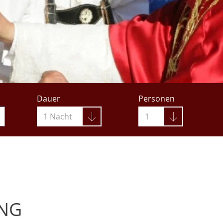
Dauer
Personen
1 Nacht
1
ING