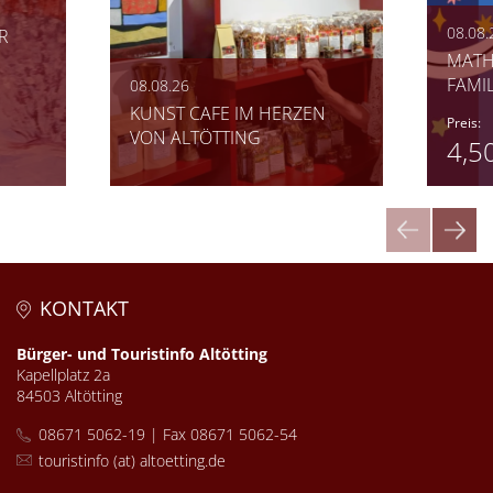
08.08.
R
MATH
FAMI
08.08.26
KUNST CAFE IM HERZEN
Preis:
VON ALTÖTTING
4,5
KONTAKT
Bürger- und Touristinfo Altötting
Kapellplatz 2a
84503 Altötting
08671 5062-19 | Fax 08671 5062-54
touristinfo (at) altoetting.de