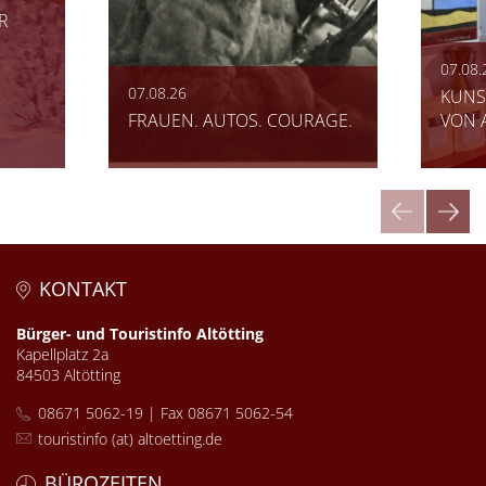
R
07.08.
07.08.26
KUNS
FRAUEN. AUTOS. COURAGE.
VON 
KONTAKT
Bürger- und Touristinfo Altötting
Kapellplatz 2a
84503 Altötting
08671 5062-19 | Fax 08671 5062-54
touristinfo (at) altoetting.de
BÜROZEITEN