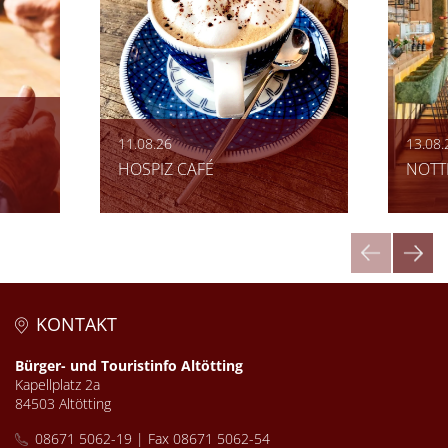
11.08.26
13.08.
HOSPIZ CAFÉ
NOTT
KONTAKT
Bürger- und Touristinfo Altötting
Kapellplatz 2a
84503 Altötting
08671 5062-19 | Fax 08671 5062-54