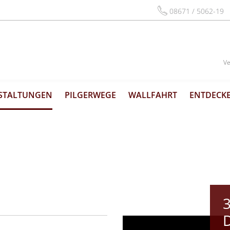
08671 / 5062-19
Ve
STALTUNGEN
PILGERWEGE
WALLFAHRT
ENTDECKE