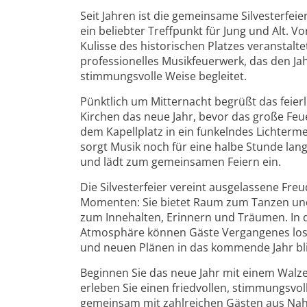
Seit Jahren ist die gemeinsame Silvesterfeier
ein beliebter Treffpunkt für Jung und Alt. V
Kulisse des historischen Platzes veranstaltet
professionelles Musikfeuerwerk, das den Ja
stimmungsvolle Weise begleitet.
Pünktlich um Mitternacht begrüßt das feier
Kirchen das neue Jahr, bevor das große Fe
dem Kapellplatz in ein funkelndes Lichterm
sorgt Musik noch für eine halbe Stunde lang
und lädt zum gemeinsamen Feiern ein.
Die Silvesterfeier vereint ausgelassene Fre
Momenten: Sie bietet Raum zum Tanzen un
zum Innehalten, Erinnern und Träumen. In 
Atmosphäre können Gäste Vergangenes losl
und neuen Plänen in das kommende Jahr bl
Beginnen Sie das neue Jahr mit einem Walz
erleben Sie einen friedvollen, stimmungsvo
gemeinsam mit zahlreichen Gästen aus Nah