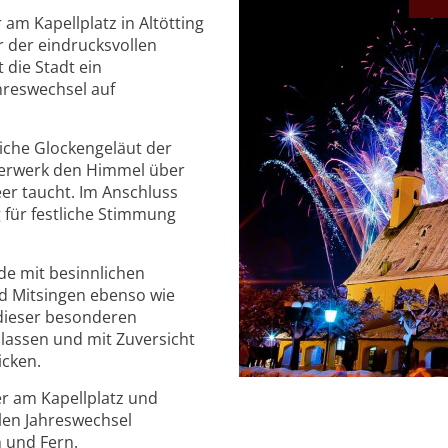
 am Kapellplatz in Altötting
or der eindrucksvollen
 die Stadt ein
hreswechsel auf
liche Glockengeläut der
uerwerk den Himmel über
eer taucht. Im Anschluss
 für festliche Stimmung
ude mit besinnlichen
d Mitsingen ebenso wie
dieser besonderen
assen und mit Zuversicht
icken.
er am Kapellplatz und
llen Jahreswechsel
 und Fern.