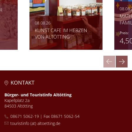
08.08.
R
MATH
FAMI
08.08.26
KUNST CAFE IM HERZEN
Preis:
VON ALTÖTTING
4,5
KONTAKT
Bürger- und Touristinfo Altötting
Kapellplatz 2a
84503 Altötting
08671 5062-19 | Fax 08671 5062-54
touristinfo (at) altoetting.de