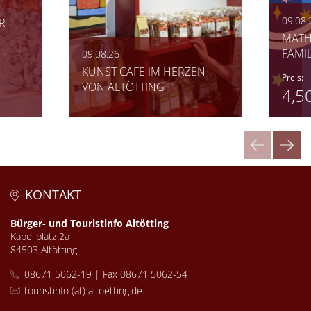
09.08.
R
MATH
FAMI
09.08.26
KUNST CAFE IM HERZEN
Preis:
VON ALTÖTTING
4,5
KONTAKT
Bürger- und Touristinfo Altötting
Kapellplatz 2a
84503 Altötting
08671 5062-19 | Fax 08671 5062-54
touristinfo (at) altoetting.de