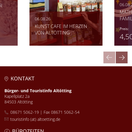
06.08.
R
MATH
FAMI
06.08.26
KUNST CAFE IM HERZEN
Preis:
VON ALTÖTTING
4,5
KONTAKT
Bürger- und Touristinfo Altötting
Kapellplatz 2a
84503 Altötting
08671 5062-19 | Fax 08671 5062-54
touristinfo (at) altoetting.de
BÜROZEITEN