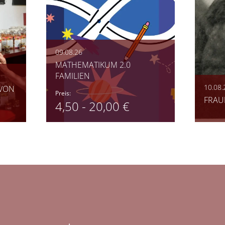
09.08.26
MATHEMATIKUM 2.0
FAMILIEN
10.08.
 VON
Preis:
FRAU
4,50 - 20,00 €