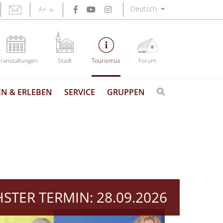
Deutsch
A+
A-
ranstaltungen
Stadt
Tourismus
Forum
N & ERLEBEN
SERVICE
GRUPPEN
STER TERMIN:
28.09.2026