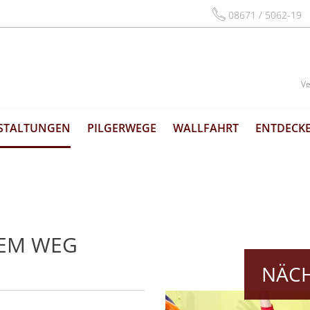
08671 / 5062-19
Ve
STALTUNGEN
PILGERWEGE
WALLFAHRT
ENTDECKE
DEM WEG
NÄCH