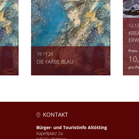
12.12
KRE
ERW
Preis:
19.11.26
10
DIE FARBE BLAU
pro P
KONTAKT
Bürger- und Touristinfo Altötting
Kapellplatz 2a