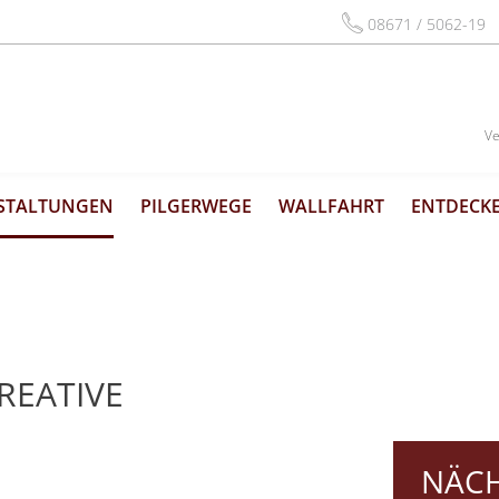
08671 / 5062-19
Ve
STALTUNGEN
PILGERWEGE
WALLFAHRT
ENTDECKE
REATIVE
NÄCH