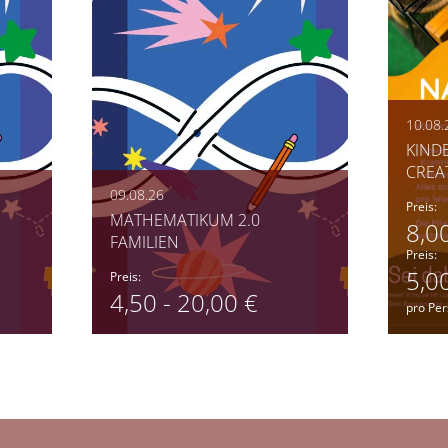
10.08.
KIND
CREA
09.08.26
Preis:
MATHEMATIKUM 2.0
8,0
FAMILIEN
Preis:
5,00
Preis:
4,50 - 20,00 €
pro Pe