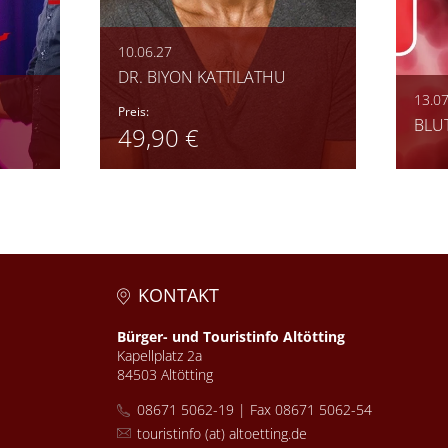
10.06.27
DR. BIYON KATTILATHU
13.07
Preis:
BLU
49,90 €
KONTAKT
Bürger- und Touristinfo Altötting
Kapellplatz 2a
84503 Altötting
08671 5062-19 | Fax 08671 5062-54
touristinfo (at) altoetting.de