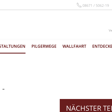
08671 / 5062-19
Ve
STALTUNGEN
PILGERWEGE
WALLFAHRT
ENTDECKE
 -
NÄCHSTER TE