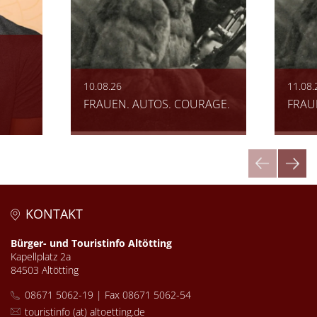
10.08.26
11.08.
FRAUEN. AUTOS. COURAGE.
FRAU
KONTAKT
Bürger- und Touristinfo Altötting
Kapellplatz 2a
84503 Altötting
08671 5062-19 | Fax 08671 5062-54
touristinfo (at) altoetting.de