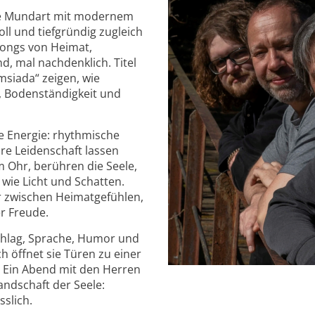
he Mundart mit modernem
ll und tiefgründig zugleich
 Songs von Heimat,
d, mal nachdenklich. Titel
siada“ zeigen, wie
, Bodenständigkeit und
ze Energie: rhythmische
e Leidenschaft lassen
m Ohr, berühren die Seele,
ie Licht und Schatten.
r zwischen Heimatgefühlen,
r Freude.
zschlag, Sprache, Humor und
h öffnet sie Türen zu einer
. Ein Abend mit den Herren
andschaft der Seele:
slich.