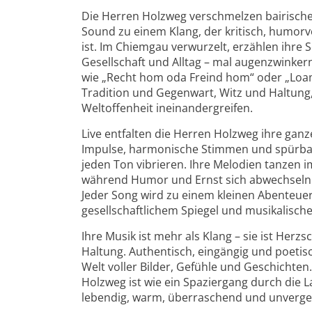
Die Herren Holzweg verschmelzen bairisc
Sound zu einem Klang, der kritisch, humorvo
ist. Im Chiemgau verwurzelt, erzählen ihre
Gesellschaft und Alltag – mal augenzwinkern
wie „Recht hom oda Freind hom“ oder „Loam
Tradition und Gegenwart, Witz und Haltung
Weltoffenheit ineinandergreifen.
Live entfalten die Herren Holzweg ihre gan
Impulse, harmonische Stimmen und spürbar
jeden Ton vibrieren. Ihre Melodien tanzen i
während Humor und Ernst sich abwechseln w
Jeder Song wird zu einem kleinen Abenteue
gesellschaftlichem Spiegel und musikalische
Ihre Musik ist mehr als Klang – sie ist Her
Haltung. Authentisch, eingängig und poetisc
Welt voller Bilder, Gefühle und Geschichten
Holzweg ist wie ein Spaziergang durch die L
lebendig, warm, überraschend und unverges