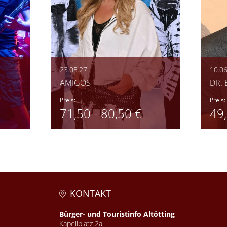
23.05.27
10.06
AMIGOS
DR. 
Preis:
Preis:
71,50 - 80,50 €
49
KONTAKT
Bürger- und Touristinfo Altötting
Kapellplatz 2a