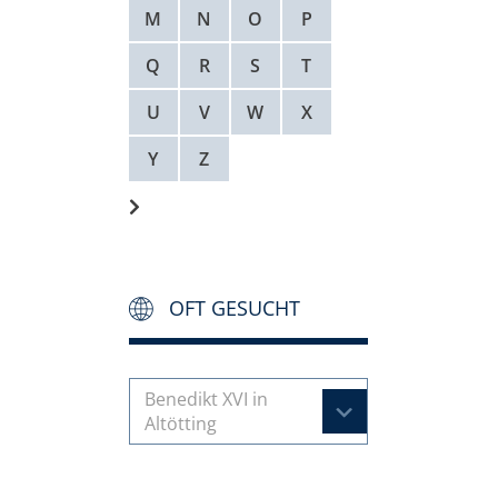
M
N
O
P
Q
R
S
T
U
V
W
X
Y
Z
OFT GESUCHT
Benedikt XVI in
Altötting