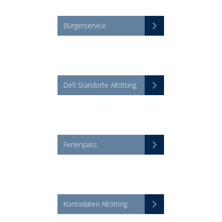
Bürgerservice
Defi Standorte Altötting
Ferienpass
Kontodaten Altötting