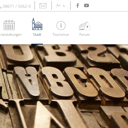
A+
08671 / 5062-0
A-
ranstaltungen
Stadt
Tourismus
Forum