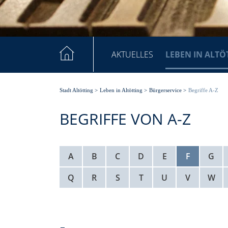
AKTUELLES
LEBEN IN ALTÖ
Stadt Altötting
>
Leben in Altötting
>
Bürgerservice
>
Begriffe A-Z
BEGRIFFE VON A-Z
A
B
C
D
E
F
G
Q
R
S
T
U
V
W