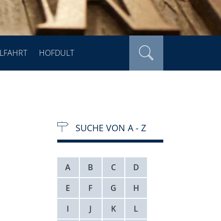
LFAHRT
HOFDULT
SUCHE VON A - Z
A
B
C
D
E
F
G
H
I
J
K
L