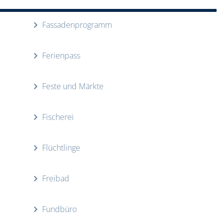
Fassadenprogramm
Ferienpass
Feste und Märkte
Fischerei
Flüchtlinge
Freibad
Fundbüro