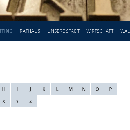
TTING
RATHAUS
UNSERE STADT
WIRTSCHAFT
WAL
H
I
J
K
L
M
N
O
P
X
Y
Z